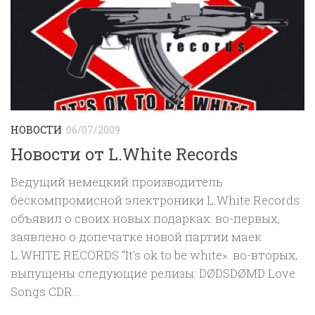
НОВОСТИ
06/07/2009
Новости от L.White Records
Ведущий немецкий производитель
бескомпромисной электроники L.White Records
объявил о своих новых подарках: во-первых,
заявлено о допечатке новой партии маек
L.WHITE RECORDS “It’s ok to be white». во-вторых,
выпущены следующие релизы: DØDSDØMD Love
Songs CDR...