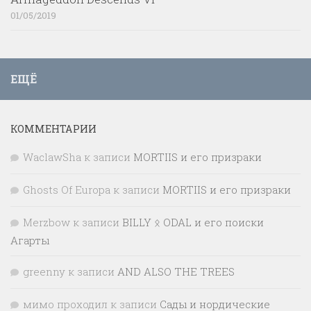
01/05/2019
ЕЩЁ
КОММЕНТАРИИ
WaclawSha
к записи
MORTIIS и его призраки
Ghosts Of Europa
к записи
MORTIIS и его призраки
Merzbow
к записи
BILLY ᛟ ODAL и его поиски
Агарты
greenny
к записи
AND ALSO THE TREES
мимо проходил
к записи
Сады и нордические