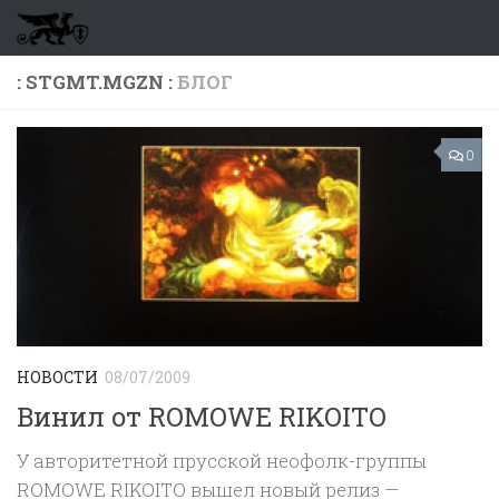
Перейти к содержимому
: STGMT.MGZN :
БЛОГ
0
НОВОСТИ
08/07/2009
Винил от ROMOWE RIKOITO
У авторитетной прусской неофолк-группы
ROMOWE RIKOITO вышел новый релиз —