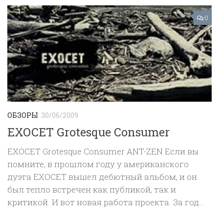
0
ОБЗОРЫ
30/06/2009
EXOCET Grotesque Consumer
EXOCET Grotesque Consumer ANT-ZEN Если вы
помните, в прошлом году у американского
дуэта EXOCET вышел дебютный альбом, и он
был тепло встречен как публикой, так и
критикой. И вот новая работа проекта. За год...