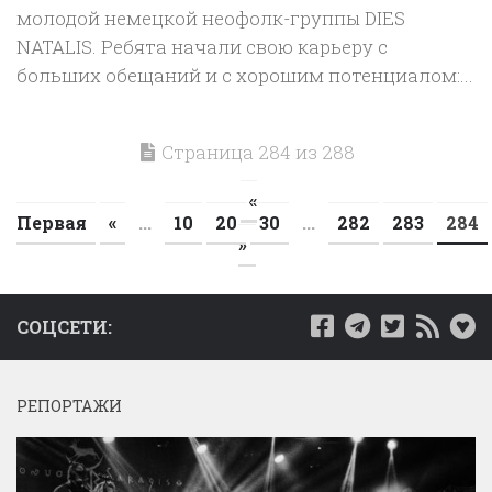
молодой немецкой неофолк-группы DIES
NATALIS. Ребята начали свою карьеру с
больших обещаний и с хорошим потенциалом:...
Страница 284 из 288
«
Первая
«
...
10
20
30
...
282
283
284
»
СОЦСЕТИ:
РЕПОРТАЖИ