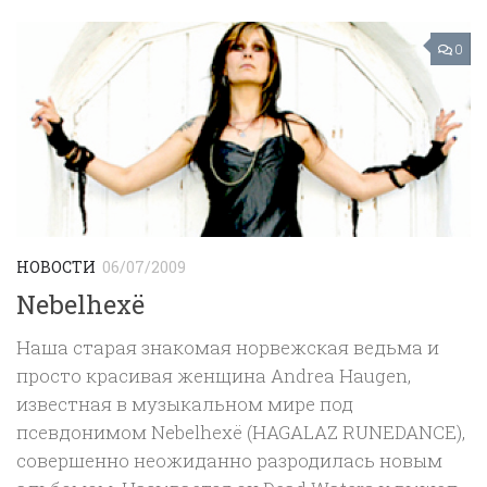
0
НОВОСТИ
06/07/2009
Nebelhexë
Наша старая знакомая норвежская ведьма и
просто красивая женщина Andrea Haugen,
известная в музыкальном мире под
псевдонимом Nebelhexë (HAGALAZ RUNEDANCE),
совершенно неожиданно разродилась новым