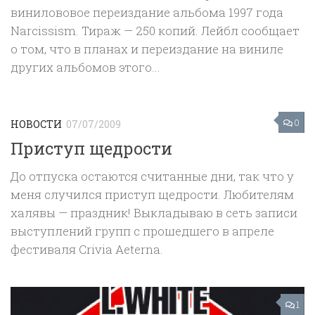
винилововое переиздание альбома 1997 года
Narcissism. Тираж — 250 копий. Лейбл сообщает
о том, что в планах и переиздание на виниле
других альбомов этого...
0
НОВОСТИ
07/07/2009
Приступ щедрости
До отпуска остаются считанные дни, так что у
меня случился приступ щедрости. Любителям
халявы — праздник! Выкладываю в сеть записи
выступлений групп с прошедшего в апреле
фестиваля Crivia Aeterna.
1