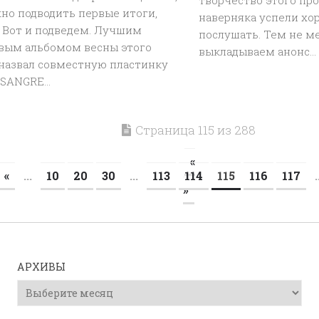
творчество этого про
но подводить первые итоги,
наверняка успели х
 Вот и подведем. Лучшим
послушать. Тем не м
вым альбомом весны этого
выкладываем анонс...
 назвал совместную пластинку
SANGRE...
Страница 115 из 288
«
«
...
10
20
30
...
113
114
115
116
117
.
»
АРХИВЫ
Архивы