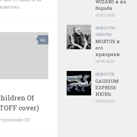
WIZARD и их
звечно...
борьба
01/07/2026
НОВОСТИ
/
ОБЗОРЫ
1
MORTIIS и
его
призраки
18/06/2026
НОВОСТИ
GAUDIUM
EXPRESS:
ИЮНЬ
hildren Of
14/06/2026
TOFF cover)
тупления SS.