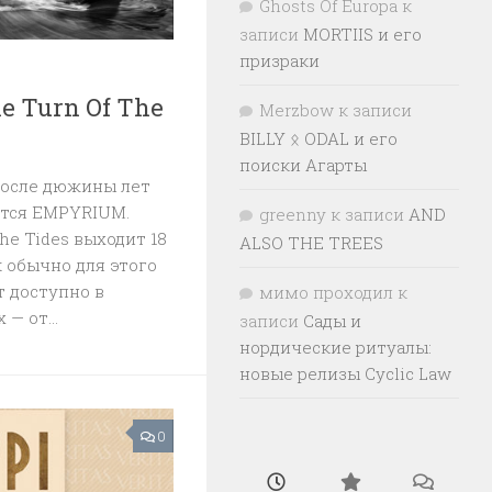
Ghosts Of Europa
к
записи
MORTIIS и его
призраки
 Turn Of The
Merzbow
к записи
BILLY ᛟ ODAL и его
поиски Агарты
после дюжины лет
тся EMPYRIUM.
greenny
к записи
AND
he Tides выходит 18
ALSO THE TREES
к обычно для этого
т доступно в
мимо проходил
к
— от...
записи
Сады и
нордические ритуалы:
новые релизы Cyclic Law
0