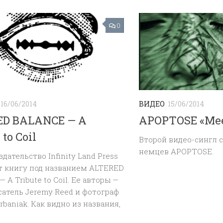
0
16/06/2014
ВИДЕО
15/06/2014
ED BALANCE — A
APOPTOSE «Mee
 to Coil
Второй видео-сингл 
немцев APOPTOSE.
здательство Infinity Land Press
т книгу под названием ALTERED
 A Tribute to Coil. Ее авторы —
сатель Jeremy Reed и фотограф
Urbaniak. Как видно из названия,