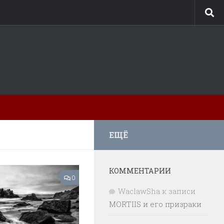
ЕЩЁ
КОММЕНТАРИИ
0
WaclawSha
к записи
MORTIIS и его призраки