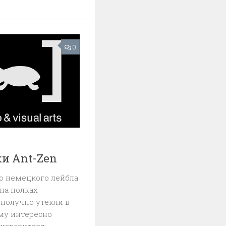
0
и Ant-Zen
о немецкого лейбла
на полках
ополучно утекли в
ому интересно