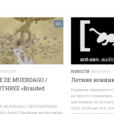
3
2/06/2014
НОВОСТИ
08/06/2014
E DE MUERDAGO /
Летние новинк
THREE «Braided
Новинки знаменитог
не просто появились 
магазинов, но и благ
DE MUERDAGO / NOVEMTHREE
сеть, поэтому все, к
aths Avant! На дворе месяц июнь,