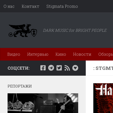
О нас
Контакт
Stigmata Promo
Перейти к содержимому
DARK MUSIC for BRIGHT PEOPLE
Видео
Интервью
Кино
Новости
Обзор
: STGM
СОЦСЕТИ:
РЕПОРТАЖИ