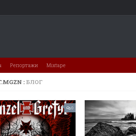
ы
Репортажи
Mixtape
T.MGZN :
БЛОГ
0