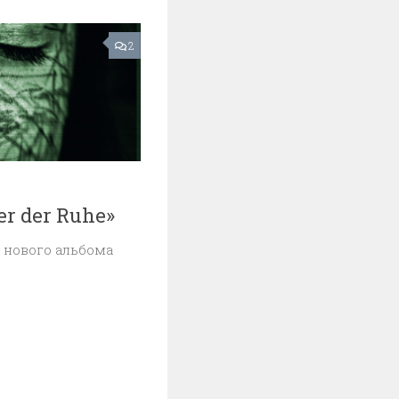
2
r der Ruhe»
с нового альбома