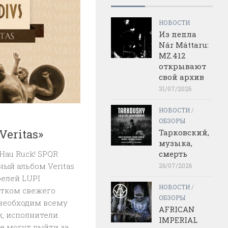
НОВОСТИ
Из пепла
Nár Máttaru:
MZ.412
открывают
свой архив
31/07/2026
НОВОСТИ
/
ОБЗОРЫ
Veritas»
Тарковский,
музыка,
смерть
 Hau Ruck! SPQR
ый альбом Veritas
26/07/2026
елей LUPI
НОВОСТИ
/
отком свежего
ОБЗОРЫ
 необходим всему
AFRICAN
lk, исполнители
IMPERIAL
е могут выйти за