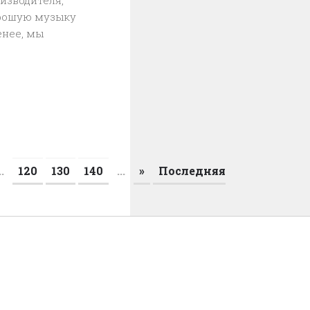
изводителя,
орошую музыку
енее, мы
..
120
130
140
...
»
Последняя