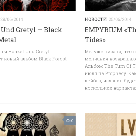
28/06/2014
НОВОСТИ
25/06/2014
 Und Gretyl — Black
EMPYRIUM «The
Metal
Tides»
ы Hanzel Und Gretyl
Мы уже писали, что 
 новый альбом Black Forest
молчания возвращаю
Альбом The Turn Of T
июля на Prophecy. Ка
лейбла, издание буде
нескольких вариантах 
0