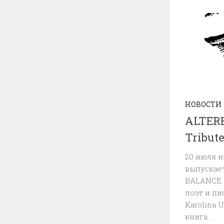
НОВОСТИ
ALTER
Tribute
20 июля и
выпускае
BALANCE —
поэт и пи
Karolina 
книга...