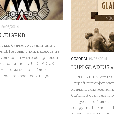
19/06/2014
 JUGEND
ня мы будем сотрудничать с
end. Первый блин, надеюсь не
убликован — это обзор новой
ОБЗОРЫ
19/06/2014
 итальянцев LUPI GLADIUS.
LUPI GLADIUS «
, что из этого выйдет.
 только хорошее и надолго.
LUPI GLADIUS Veritas
Второй полноформатн
итальянских менестр
GLADIUS стал тем гл
воздуха, что был так
жанру martial/neo-fo
которого уже давно н