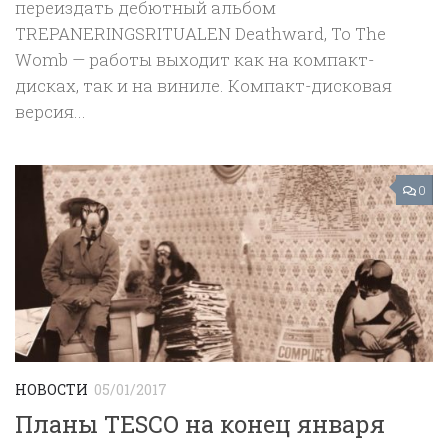
переиздать дебютный альбом
TREPANERINGSRITUALEN Deathward, To The
Womb — работы выходит как на компакт-
дисках, так и на виниле. Компакт-дисковая
версия...
0
НОВОСТИ
05/01/2017
Планы TESCO на конец января