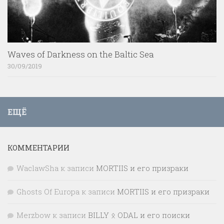
Waves of Darkness on the Baltic Sea
30/09/2019
ЕЩЁ
КОММЕНТАРИИ
WaclawSha
к записи
MORTIIS и его призраки
Ghosts Of Europa
к записи
MORTIIS и его призраки
Merzbow
к записи
BILLY ᛟ ODAL и его поиски