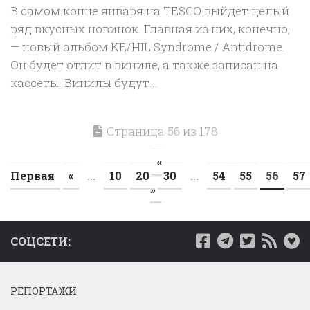
В самом конце января на TESCO выйдет целый
ряд вкусных новинок. Главная из них, конечно,
— новый альбом KE/HIL Syndrome / Antidrome.
Он будет отлит в виниле, а также записан на
кассеты. Винилы будут...
Страница 56 из 178
«
Первая
«
...
10
20
30
...
54
55
56
57
»
СОЦСЕТИ:
РЕПОРТАЖИ