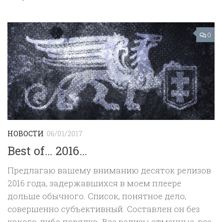
0
НОВОСТИ
06/01/2017
Best of… 2016…
Предлагаю вашему вниманию десяток релизов
2016 года, задержавшихся в моем плеере
дольше обычного. Список, понятное дело,
совершенно субъективный. Составлен он без
какого-либо порядка. Все релизы отменные, все