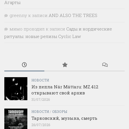
Агарты
greenny
к записи
AND ALSO THE TREES
мимо проходил
к записи
Сады и нордические
ритуалы: новые релизы Cyclic Law
НОВОСТИ
Из пепла Nár Máttaru: MZ.412
открывают свой архив
31/07/2026
НОВОСТИ
/
ОБЗОРЫ
Тарковский, музыка, смерть
26/07/2026