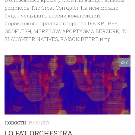
ремиксов The Great Corrupter. На нем можно
будет услышать версии композиций
норвежского тролля авторства DIE KRUPPS,
GODFLESH, MERZBOW, APOPTYGMA BERZERK, IN
SLAUGHTER NATIVES, RAISON D´ETRE и пр....
0
НОВОСТИ
15/01/2017
LO FAT ORCHESTRA