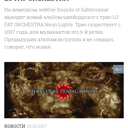
На немецком лейбле Sounds of Subterrania!
выходит новый альбом швейцарского трио LO
FAT ORCHESTRA Neon Lights. Трио существует с
2007 года, для музыкантов это 6-й релиз.
Предыдущих альбомов группы я не слышал,
говорят, что новая...
0
НОВОСТИ
15/01/2017