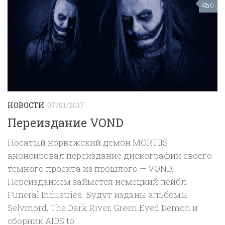
0
НОВОСТИ
07/01/2017
Переиздание VOND
Носатый норвежский демон MORTIIS
анонсировал переиздание дискографии своего
темного проекта из прошлого — VOND.
Переизданием займется немецкий лейбл
Funeral Industries. Будут изданы альбомы
Selvmord, The Dark River, Green Eyed Demon и
сборник AIDS to...