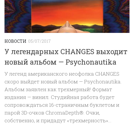
НОВОСТИ
05/07/2017
У легендарных CHANGES выходит
новый альбом — Psychonautika
У легенд американского неофолка CHANGES
скоро выйдет новый альбом — Psychonautika.
Альбом заявлен как трехмерный! Формат
издания — винил. Студийная работа будет
сопровождаться 16-страничным буклетом и
парой 3D-очков ChromaDepth®. Очки,
собственно, и придадут «трехмерность»...