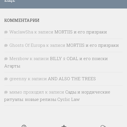
КОММЕНТАРИИ
WaclawSha
к записи
MORTIIS и его призраки
Ghosts Of Europa
к записи
MORTIIS и его призраки
Merzbow
к записи
BILLY ᛟ ODAL и его поиски
Агарты
greenny
к записи
AND ALSO THE TREES
мимо проходил
к записи
Сады и нордические
ритуалы: новые релизы Cyclic Law