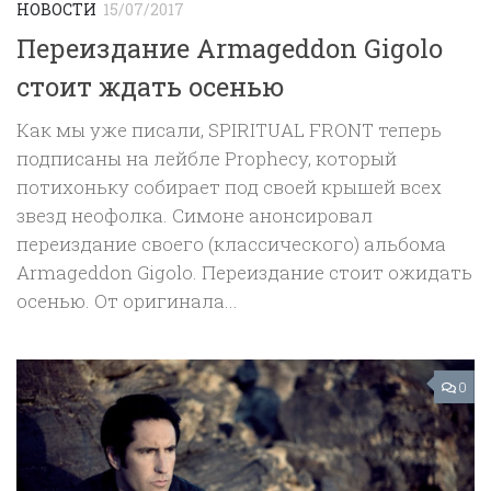
НОВОСТИ
15/07/2017
Переиздание Armageddon Gigolo
стоит ждать осенью
Как мы уже писали, SPIRITUAL FRONT теперь
подписаны на лейбле Prophecy, который
потихоньку собирает под своей крышей всех
звезд неофолка. Симоне анонсировал
переиздание своего (классического) альбома
Armageddon Gigolo. Переиздание стоит ожидать
осенью. От оригинала...
0