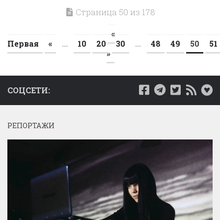
Страница 50 из 178
«
Первая
«
...
10
20
30
...
48
49
50
51
»
СОЦСЕТИ:
РЕПОРТАЖИ