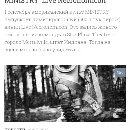
MINISTRY ‘Live Necronomicon’
1 сентября американский культ MINISTRY
выпускает лимитированный (500 штук тираж)
винил Live Necronomicon. Это запись живого
выступления команды в Star Plaza Theatre в
городе Merrillville, штат Индиана. Тогда на
сцене можно было увидеть аж...
0