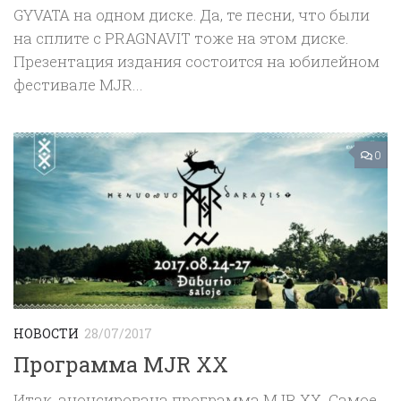
GYVATA на одном диске. Да, те песни, что были
на сплите с PRAGNAVIT тоже на этом диске.
Презентация издания состоится на юбилейном
фестивале MJR...
0
НОВОСТИ
28/07/2017
Программа MJR XX
Итак, анонсирована программа MJR XX. Самое