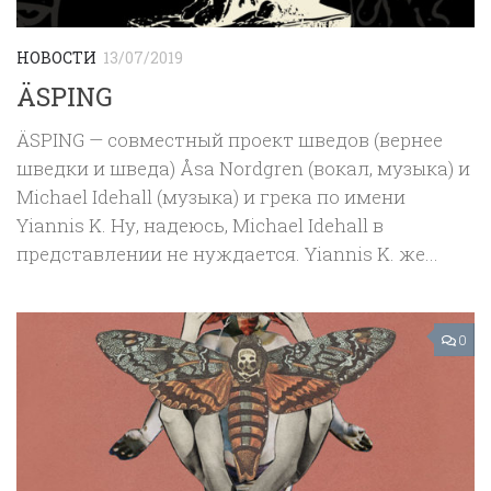
НОВОСТИ
13/07/2019
ÄSPING
ÄSPING — совместный проект шведов (вернее
шведки и шведа) Åsa Nordgren (вокал, музыка) и
Michael Idehall (музыка) и грека по имени
Yiannis K. Ну, надеюсь, Michael Idehall в
представлении не нуждается. Yiannis K. же...
0