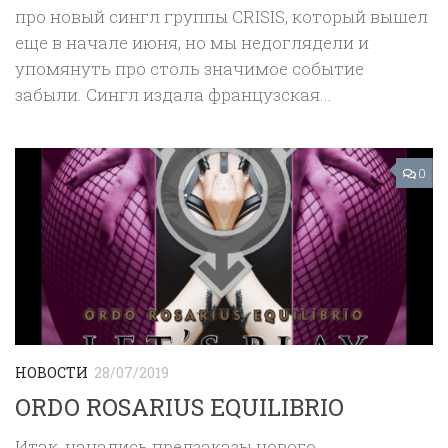
про новый сингл группы CRISIS, который вышел
еще в начале июня, но мы недоглядели и
упомянуть про столь значимое событие
забыли. Сингл издала французская...
0
НОВОСТИ
28/07/2019
ORDO ROSARIUS EQUILIBRIO
Итак, начались предзаказы нового