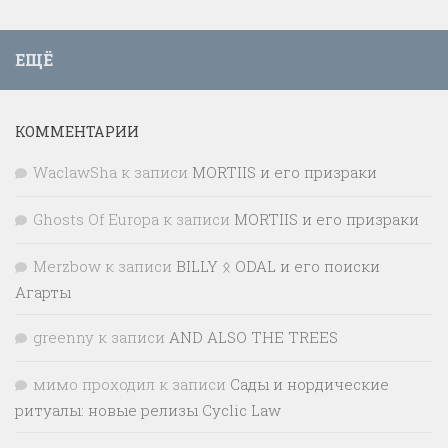
ЕЩЁ
КОММЕНТАРИИ
WaclawSha
к записи
MORTIIS и его призраки
Ghosts Of Europa
к записи
MORTIIS и его призраки
Merzbow
к записи
BILLY ᛟ ODAL и его поиски
Агарты
greenny
к записи
AND ALSO THE TREES
мимо проходил
к записи
Сады и нордические
ритуалы: новые релизы Cyclic Law