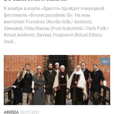
В ноябре в клубе «Брюгге» пройдет очередной
фестиваль «Восені ратаўнікі ІІІ». На нем
выступят Forndom (Nordic folk / Ambient,
Швеция), Vėlių Namai (Post-Industrial / Dark Folk /
Ritual Ambient, Литва), Pragnavit (Ritual Ethnic
Dark...
0
АФИША
26/07/2019