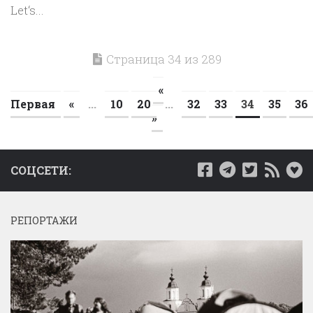
Let‘s...
Страница 34 из 289
«
Первая
«
...
10
20
...
32
33
34
35
36
»
СОЦСЕТИ:
РЕПОРТАЖИ