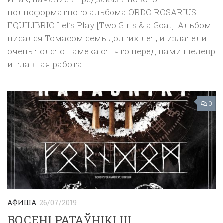
полноформатного альбома ORDO ROSARIUS
EQUILIBRIO Let’s Play [Two Girls & a Goat]. Альбом
писался Томасом семь долгих лет, и издатели
очень толсто намекают, что перед нами шедевр
и главная работа...
0
АФИША
26/07/2019
ВОСЕНІ РАТАЎНІКІ IІІ