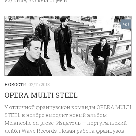
издание, включающее в...
1
НОВОСТИ
02/11/2013
OPERA MULTI STEEL
У отличной французской команды OPERA MULTI
STEEL в ноябре выходит новый альбом
Mélancolie en prose. Издатель — португальский
лейбл Wave Records. Новая работа французов