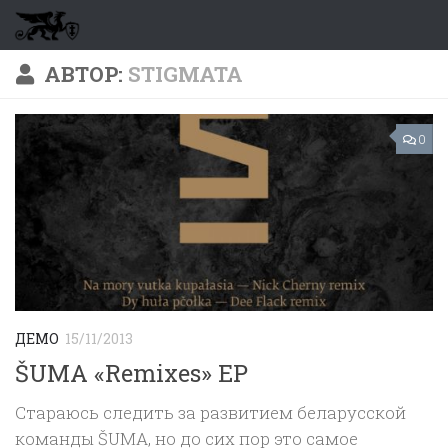
Перейти к содержимому
АВТОР:
STIGMATA
0
ДЕМО
15/11/2013
ŠUMA «Remixes» EP
Стараюсь следить за развитием беларусской
команды ŠUMA, но до сих пор это самое