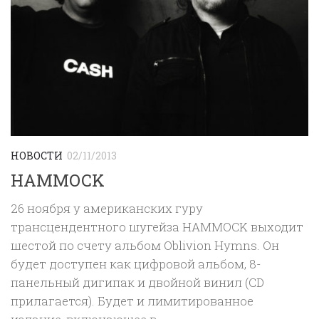
НОВОСТИ
02/11/2013
HAMMOCK
26 ноября у американских гуру
трансцендентного шугейза HAMMOCK выходит
шестой по счету альбом Oblivion Hymns. Он
будет доступен как цифровой альбом, 8-
панельный дигипак и двойной винил (CD
прилагается). Будет и лимитированное