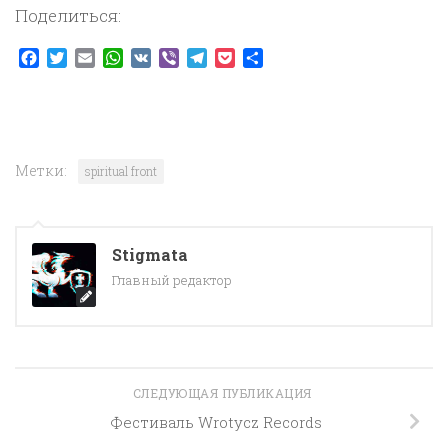
Поделиться:
Facebook
Twitter
Email
WhatsApp
VK
Viber
Telegram
Pocket
Отправить
Метки:
spiritual front
Stigmata
Главный редактор
СЛЕДУЮЩАЯ ПУБЛИКАЦИЯ
Фестиваль Wrotycz Records