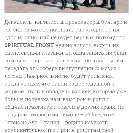
Декаденты, нигилисты, провокаторы, бунтари и
изгои… их можно называть как угодно, но ни
одно из описаний не будет верным, потому что
SPIRITUAL FRONT
нужно видеть, видеть на
сцене, своими глазами: ни одна запись, ни один
самый мастерски снятый клип не в состоянии
передать атмосферу выступлений римских
легенд. Наверное, многие будут удивлены,
когда увидят, что парни из добродушной и
жаркой Италии овладели магией, которую уже
больше полувека называют рок-н-ролл и
обычно практикуют совсем в других краях. Но
не даром второе имя Симоне –
Hellvis
, то есть
Элвис из Ада! Италия – родина искусств,
неудивительно, что и рок-н-ролл там свой,