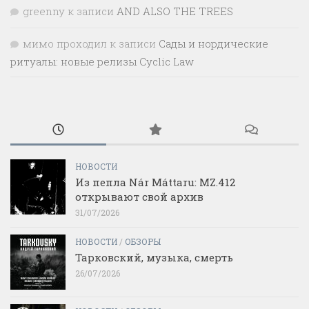
greenny
к записи
AND ALSO THE TREES
мимо проходил
к записи
Сады и нордические
ритуалы: новые релизы Cyclic Law
НОВОСТИ
Из пепла Nár Máttaru: MZ.412
открывают свой архив
31/07/2026
НОВОСТИ
/
ОБЗОРЫ
Тарковский, музыка, смерть
26/07/2026