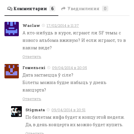
Комментарии
6
Уведомления
0
Waclaw
17/02/2014 в 11:37
А кто-нибудь в курсе, играют ли SF темы с
нового альбома вживую? И если играют, то в
каком виде?
Ответить
Гомельскі
09/04/2014 в 20:05
Дата застаецца ў сіле?
Білеты можна будзе набыць у дзень
канцэрта?
Ответить
Stigmata
09/04/2014 в 20:51
По билетам инфа будет к концу этой недели.
Да, в день концерта их можно будет купить.
Ответить