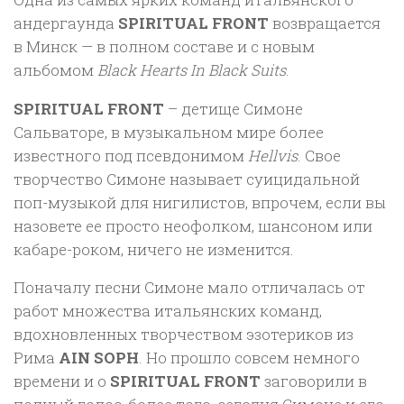
андергаунда
SPIRITUAL FRONT
возвращается
в Минск — в полном составе и с новым
альбомом
Black Hearts In Black Suits
.
SPIRITUAL FRONT
– детище Симоне
Сальваторе, в музыкальном мире более
известного под псевдонимом
Hellvis
. Свое
творчество Симоне называет суицидальной
поп-музыкой для нигилистов, впрочем, если вы
назовете ее просто неофолком, шансоном или
кабаре-роком, ничего не изменится.
Поначалу песни Симоне мало отличалась от
работ множества итальянских команд,
вдохновленных творчеством эзотериков из
Рима
AIN SOPH
. Но прошло совсем немного
времени и о
SPIRITUAL FRONT
заговорили в