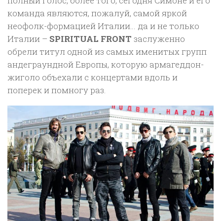
полный голос, более того, сегодня Симоне и его
команда являются, пожалуй, самой яркой
неофолк-формацией Италии… да и не только
Италии –
SPIRITUAL FRONT
заслуженно
обрели титул одной из самых именитых групп
андеграундной Европы, которую армагеддон-
жиголо объехали с концертами вдоль и
поперек и помногу раз.