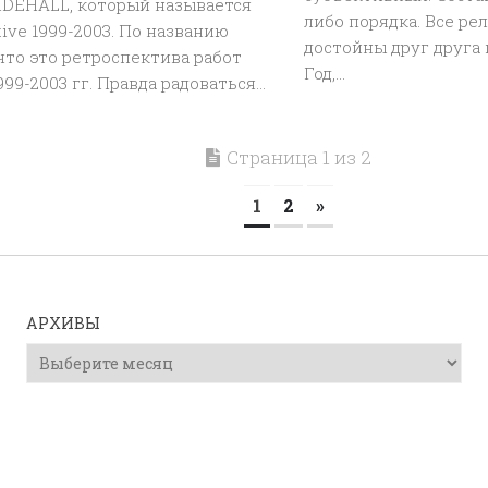
IDEHALL, который называется
либо порядка. Все ре
tive 1999-2003. По названию
достойны друг друга 
что это ретроспектива работ
Год,...
99-2003 гг. Правда радоваться...
Страница 1 из 2
1
2
»
АРХИВЫ
Архивы