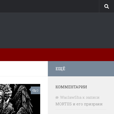
ЕЩЁ
КОММЕНТАРИИ
0
WaclawSha
к записи
MORTIIS и его призраки