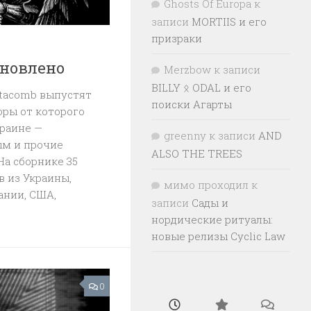
Ghosts Of Europa
к
записи
MORTIIS и его
призраки
бновлено
Merzbow
к записи
BILLY ᛟ ODAL и его
tacomb выпустят
поиски Агарты
боры от которого
раине —
greenny
к записи
AND
ым и прочие
ALSO THE TREES
На сборнике 35
в из Украины,
мимо проходил
к
ании, США,
записи
Сады и
нордические ритуалы:
новые релизы Cyclic Law
0