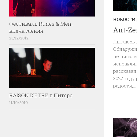
НОВОСТИ
Фестиваль Runes & Men :
Ant-Ze
впечатления
25/12/2012
Пытаюсь п
Обнаружил
не писали
исправля
рассказа
2022 году
радости,...
RAISON D`ETRE в Питере
11/10/2010