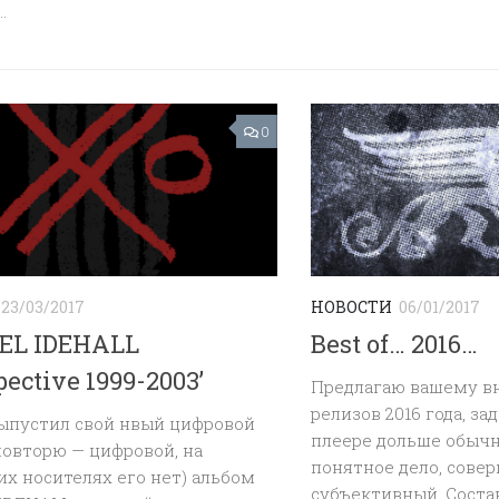
.
0
23/03/2017
НОВОСТИ
06/01/2017
EL IDEHALL
Best of… 2016…
pective 1999-2003’
Предлагаю вашему в
релизов 2016 года, з
выпустил свой нвый цифровой
плеере дольше обычн
повторю — цифровой, на
понятное дело, сове
х носителях его нет) альбом
субъективный. Состав