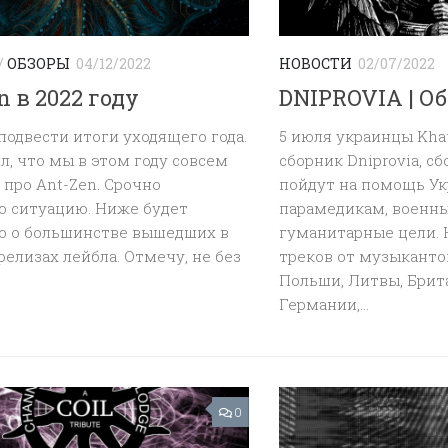
/
ОБЗОРЫ
04/12/2022
НОВОСТИ
02/07/2022
n в 2022 году
DNIPROVIA | О
одвести итоги уходящего года.
5 июля украинцы Kha
, что мы в этом году совсем
сборник Dniprovia, с
 про Ant-Zen. Срочно
пойдут на помощь Ук
ю ситуацию. Ниже будет
парамедикам, военн
но о большинстве вышедших в
гуманитарные цели. 
 релизах лейбла. Отмечу, не без
треков от музыканто
Польши, Литвы, Брит
Германии,...
0