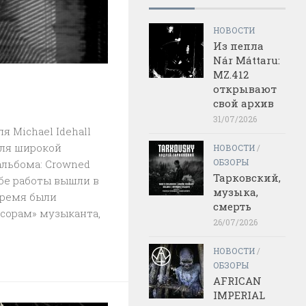
НОВОСТИ
Из пепла
Nár Máttaru:
MZ.412
открывают
свой архив
31/07/2026
я Michael Idehall
для широкой
НОВОСТИ
/
ОБЗОРЫ
альбома: Crowned
Тарковский,
 Обе работы вышли в
музыка,
 время были
смерть
сорам» музыканта,
26/07/2026
НОВОСТИ
/
ОБЗОРЫ
AFRICAN
IMPERIAL