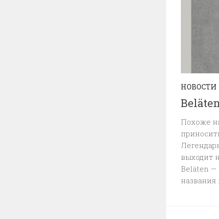
НОВОСТИ
Beläte
Похоже на
приносит
Легендарн
выходит н
Beläten —
названия 