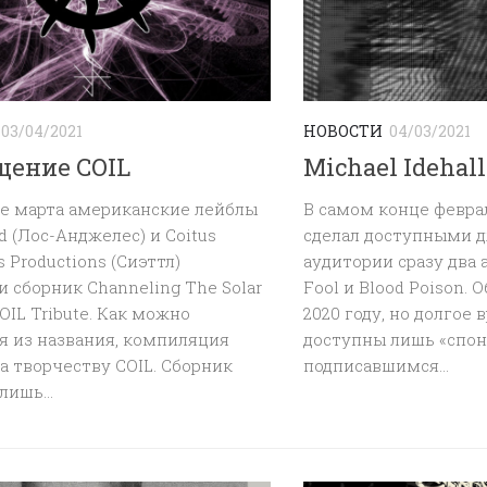
03/04/2021
НОВОСТИ
04/03/2021
щение COIL
Michael Idehall
не марта американские лейблы
В самом конце феврал
d (Лос-Анджелес) и Coitus
сделал доступными 
s Productions (Сиэттл)
аудитории сразу два 
 сборник Channeling The Solar
Fool и Blood Poison.
COIL Tribute. Как можно
2020 году, но долгое
я из названия, компиляция
доступны лишь «спон
 творчеству COIL. Сборник
подписавшимся...
лишь...