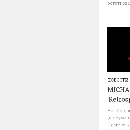
остатков)..
НОВОСТИ
MICHA
‘Retros
Ant-Zen 
(еще раз 
физически