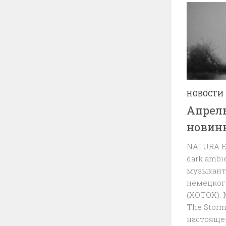
НОВОСТИ
Апрел
новинк
NATURA E
dark ambi
музыканта
немецког
(XOTOX). 
The Storm
настоящем