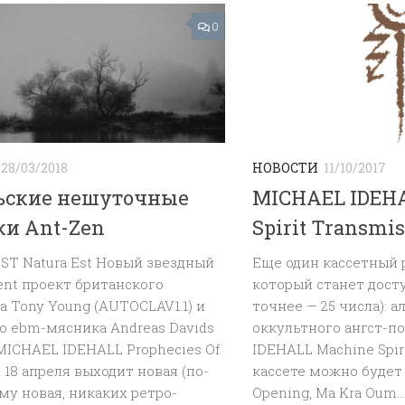
0
28/03/2018
НОВОСТИ
11/10/2017
ьские нешуточные
MICHAEL IDEHA
и Ant-Zen
Spirit Transmis
ST Natura Est Новый звездный
Еще один кассетный 
ent проект британского
который станет досту
 Tony Young (AUTOCLAV1.1) и
точнее — 25 числа): 
о ebm-мясника Andreas Davids
оккультного ангст-п
MICHAEL IDEHALL Prophecies Of
IDEHALL Machine Spiri
 18 апреля выходит новая (по-
кассете можно будет
у новая, никаких ретро-
Opening, Ma Kra Oum...