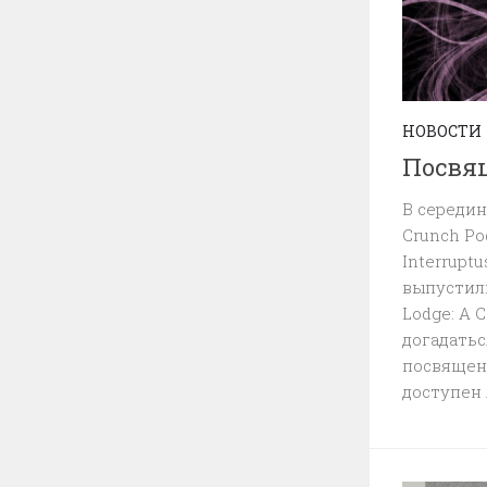
НОВОСТИ
Посвя
В середи
Crunch Po
Interruptu
выпустили
Lodge: A 
догадатьс
посвящена
доступен 