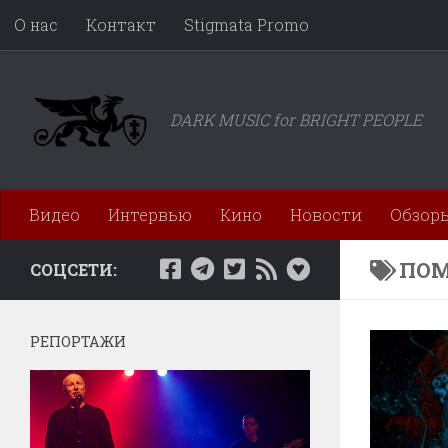
О нас
Контакт
Stigmata Promo
Перейти к содержимому
DARK MUSIC for BRIGHT PEOPLE
Видео
Интервью
Кино
Новости
Обзор
ПОМ
СОЦСЕТИ:
РЕПОРТАЖИ