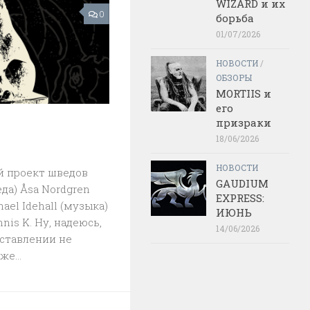
WIZARD и их
0
борьба
01/07/2026
НОВОСТИ
/
ОБЗОРЫ
MORTIIS и
его
призраки
18/06/2026
НОВОСТИ
й проект шведов
GAUDIUM
да) Åsa Nordgren
EXPRESS:
hael Idehall (музыка)
ИЮНЬ
nis K. Ну, надеюсь,
14/06/2026
дставлении не
же...