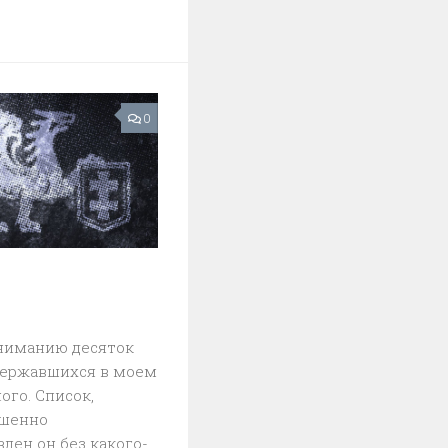
0
ниманию десяток
адержавшихся в моем
ого. Список,
ршенно
лен он без какого-