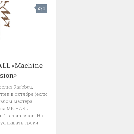
0
LL «Machine
sion»
релиз Raubbau,
пен в октябре (если
альбом мастера
опа MICHAEL
t Transmission. На
 услышать треки