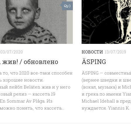
0
03/07/2020
НОВОСТИ
13/07/2019
n жив! / обновлено
ÄSPING
 то, что 2020 все-таки способен
ÄSPING — совместны
ь хорошие новости.
(вернее шведки и шве
ый лейбл Beläten жив и у него
(вокал, музыка) и Mic
овый релиз — кассета 19
и грека по имени Yian
 En Sommar Av Plåga. Из
Michael Idehall в пре
можно понять, что кассета...
нуждается. Yiannis K. 